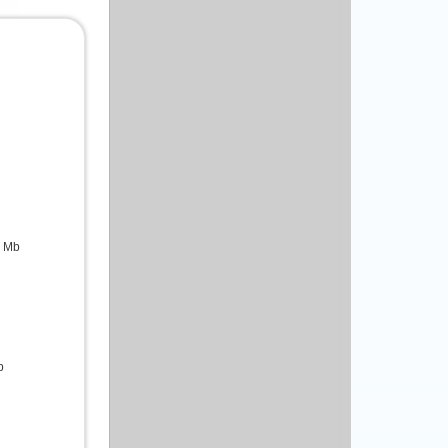
5 Mb
b