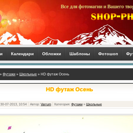
Все для фотомагии и Вашего тво
ги
Календари
Обложки
Шаблоны
Фотошоп
Фу
»
Футажи
»
Школьные
» HD футаж Осень
HD футаж Осень
30-07-2013, 10:54
Автор:
Varrum
Категория:
Футажи
»
Школьные