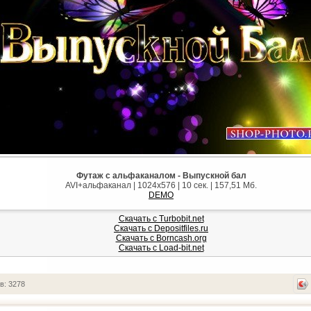
Футаж с альфаканалом - Выпускной бал
AVI+альфаканал | 1024x576 | 10 сек. | 157,51 Мб.
DEMO
Скачать с Turbobit.net
Скачать с Depositfiles.ru
Скачать с Borncash.org
Скачать с Load-bit.net
в: 3278