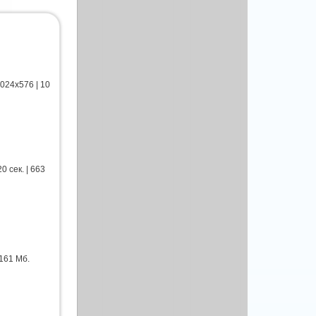
024x576 | 10
 сек. | 663
 161 Мб.