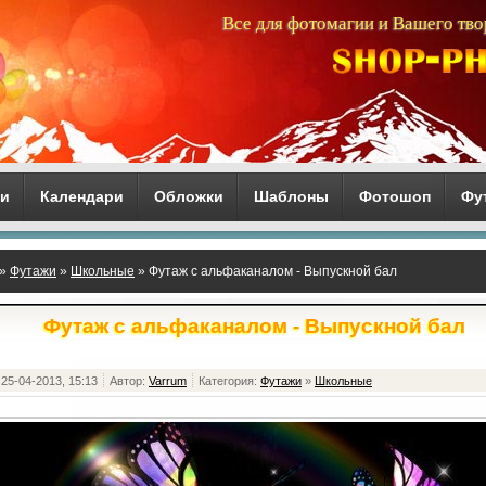
Все для фотомагии и Вашего тво
ги
Календари
Обложки
Шаблоны
Фотошоп
Фу
»
Футажи
»
Школьные
» Футаж с альфаканалом - Выпускной бал
Футаж с альфаканалом - Выпускной бал
25-04-2013, 15:13
Автор:
Varrum
Категория:
Футажи
»
Школьные