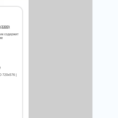
 (3300)
ник содержит
ме
)
D 720x576 |