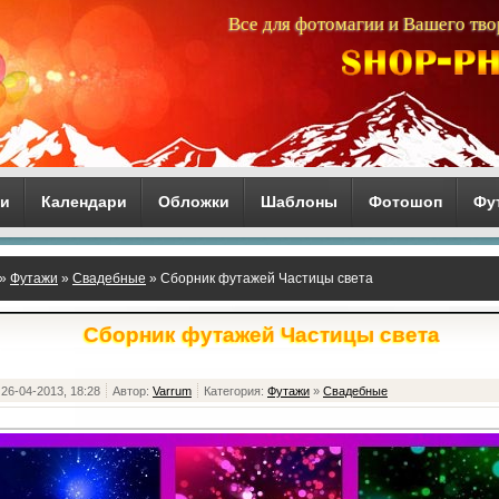
Все для фотомагии и Вашего тво
ги
Календари
Обложки
Шаблоны
Фотошоп
Фу
»
Футажи
»
Свадебные
» Сборник футажей Частицы света
Сборник футажей Частицы света
26-04-2013, 18:28
Автор:
Varrum
Категория:
Футажи
»
Свадебные