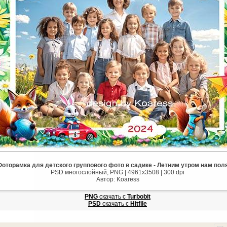
оторамка для детского группового фото в садике - Летним утром нам пол
PSD многослойный, PNG | 4961x3508 | 300 dpi
Автор: Koaress
PNG
cкачать с
Turbobit
PSD
cкачать с
Hitfile