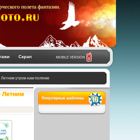
рческого полета фантазии.
тажи
Скрап
MOBILE VERSION
- Летним утром нам полянке
- Летним
Популярные шаблоны