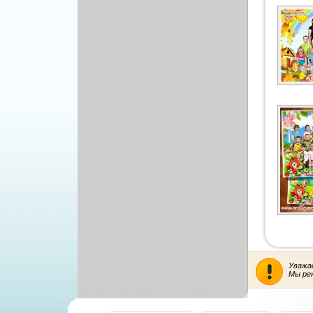
Уважа
Мы ре