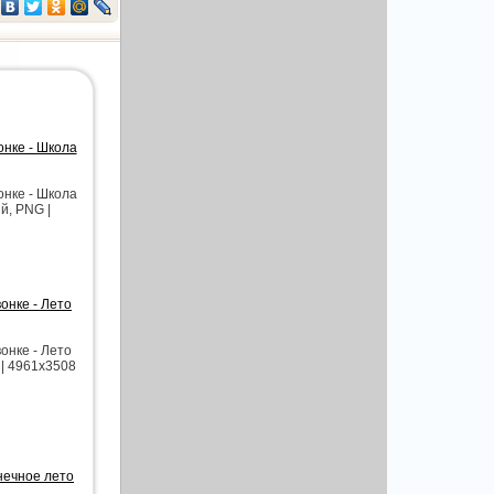
онке - Школа
онке - Школа
й, PNG |
онке - Лето
онке - Лето
| 4961x3508
нечное лето