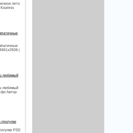
нечное лето
 Koaress
импатичные
импатичные
4961x3508 |
аш любимый
аш любимый
dpi Автор:
а прогулке
прогулке PSD