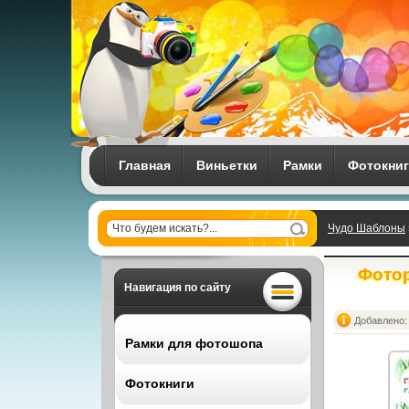
Главная
Виньетки
Рамки
Фотокни
Чудо Шаблоны
Фотор
Навигация по сайту
Добавлено: 
Рамки для фотошопа
Фотокниги
Все рамки