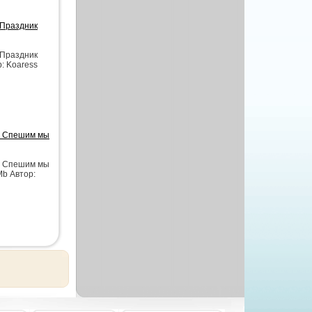
 Праздник
 Праздник
: Koaress
 - Спешим мы
 - Спешим мы
Mb Автор: