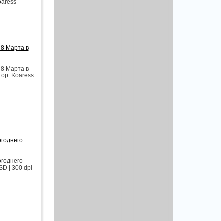
oaress
 8 Марта в
 8 Марта в
тор: Koaress
огоднего
огоднего
SD | 300 dpi