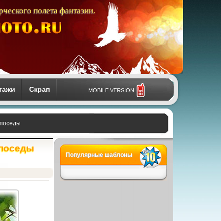
рческого полета фантазии.
тажи
Скрап
MOBILE VERSION
епоседы
епоседы
Популярные шаблоны