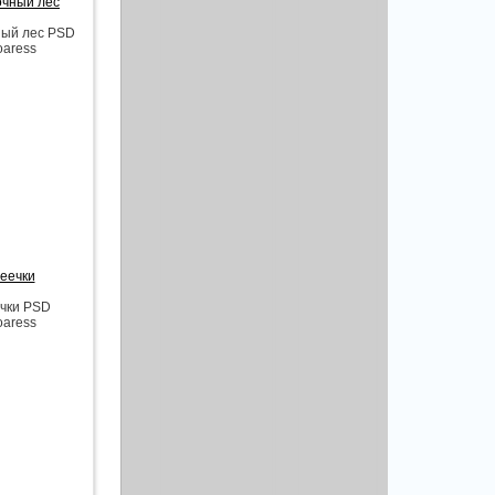
очный лес
ный лес PSD
oaress
Феечки
ечки PSD
oaress