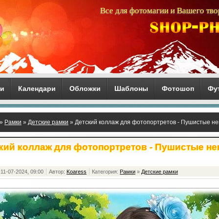
Все для фотомагии и Вашего тво
ги
Календари
Обложки
Шаблоны
Фотошоп
Фу
»
Рамки
»
Детские рамки
» Детский коллаж для фотопортретов - Пушистые н
кий коллаж для фотопортретов - Пушистые н
11-07-2024, 09:00
Автор:
Koaress
Категория:
Рамки
»
Детские рамки