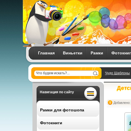
Главная
Виньетки
Рамки
Фотокни
Чудо Шаблоны
Детс
Навигация по сайту
Добавлено: 
Рамки для фотошопа
Фотокниги
Все рамки