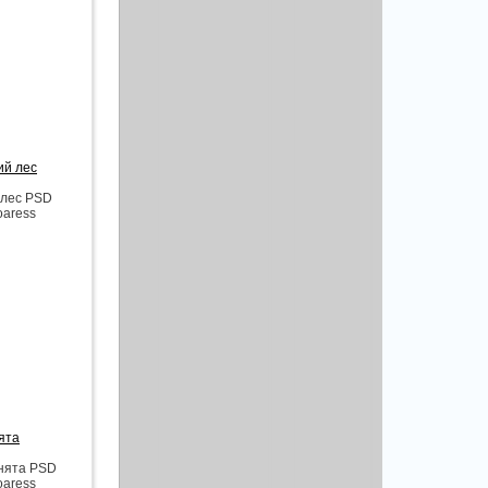
ий лес
 лес PSD
oaress
ята
нята PSD
oaress