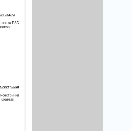
ая сказка
 сказка PSD
oaress
и-сестрички
и-сестрички
 Koaress