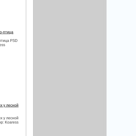
о-птица
-птица PSD
ess
х у лесной
х у лесной
р: Koaress