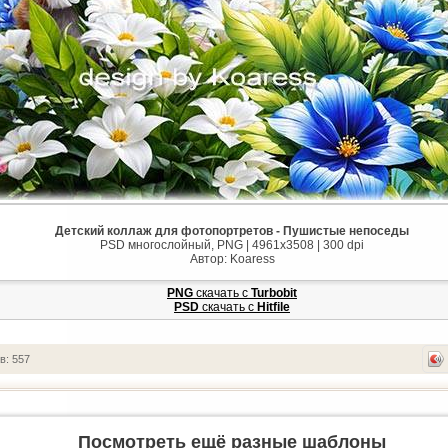
Детский коллаж для фотопортретов - Пушистые непоседы
PSD многослойный, PNG | 4961x3508 | 300 dpi
Автор: Koaress
PNG
cкачать с
Turbobit
PSD
cкачать с
Hitfile
в: 557
Посмотреть ещё разные шаблоны