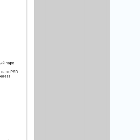
ый парк
й парк PSD
oaress