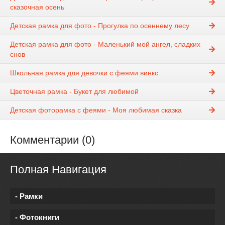
сказочная осень
Детская рамка для фото - Прогулка по осеннему лесу
Детская рамка для фото - Маленький мой ангел, сладких
снов
Школьная рамка для девочки с феями винкс
Цветочная рамка - Букет для любимой
Детская фоторамка с феями - Моя любимая сказка
Комментарии (0)
Полная Навигация
- Рамки
- Фотокниги