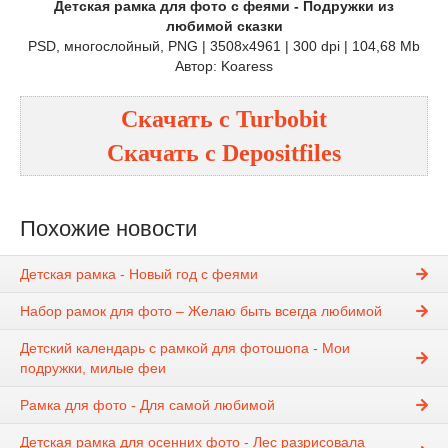
Детская рамка для фото с феями - Подружки из
любимой сказки
PSD, многослойный, PNG | 3508x4961 | 300 dpi | 104,68 Mb
Автор: Koaress
Скачать с
Turbobit
Скачать с
Depositfiles
Похожие новости
Детская рамка - Новый год с феями
Набор рамок для фото – Желаю быть всегда любимой
Детский календарь с рамкой для фотошопа - Мои
подружки, милые феи
Рамка для фото - Для самой любимой
Детская рамка для осенних фото - Лес разрисовала