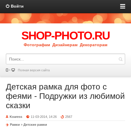
Войти
SHOP-PHOTO.RU
Фотографам Дизайнерам Декораторам
Полная версия сайта
Детская рамка для фото с
феями - Подружки из любимой
сказки
Koaress
11-03-2014, 14:26
2567
Рамки
»
Детские рамки