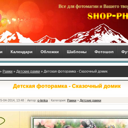
Все для фотомагии и Вашего тво
ги
Календари
Обложки
Шаблоны
Фотошоп
Фу
»
Рамки
»
Детские рамки
» Детская фоторамка - Сказочный домик
Детская фоторамка - Сказочный домик
5-04-2014, 13:48
Автор:
o-lenka
Категория:
Рамки
»
Детские рамки