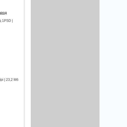
арод
д 1PSD |
i | 23,2 Мб