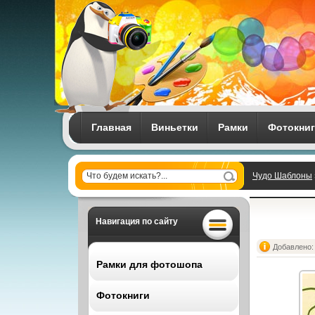
Главная
Виньетки
Рамки
Фотокни
Чудо Шаблоны
Навигация по сайту
Добавлено: 
Рамки для фотошопа
Фотокниги
Все рамки