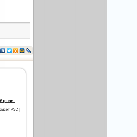
ё грызет
рызет PSD |