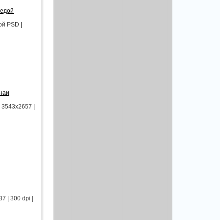
седой
ой PSD |
наи
 3543x2657 |
 | 300 dpi |