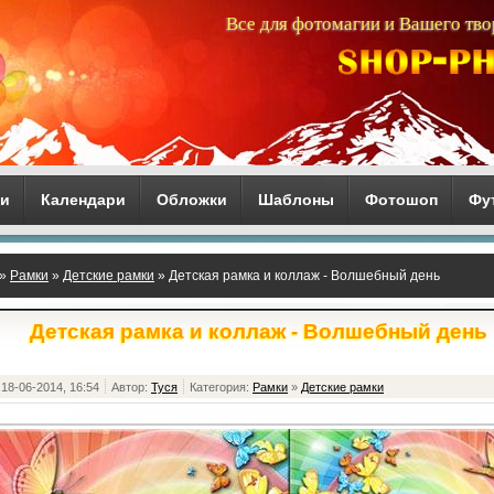
Все для фотомагии и Вашего тво
ги
Календари
Обложки
Шаблоны
Фотошоп
Фу
»
Рамки
»
Детские рамки
» Детская рамка и коллаж - Волшебный день
Детская рамка и коллаж - Волшебный день
18-06-2014, 16:54
Автор:
Туся
Категория:
Рамки
»
Детские рамки