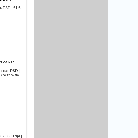
ь PSD | 51,5
жают нас
т нас PSD |
и составила
 | 300 dpi |