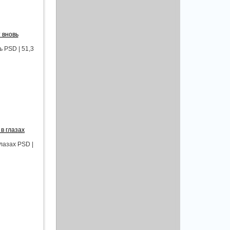
 вновь
 PSD | 51,3
в глазах
лазах PSD |