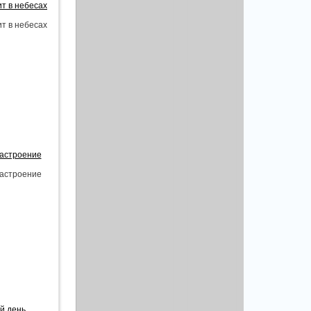
ит в небесах
ит в небесах
настроение
настроение
й день