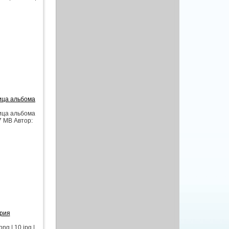
ица альбома
ица альбома
17 MB Автор:
ория
g | 10 jpg |