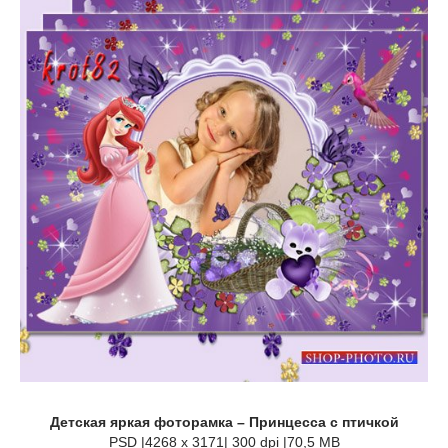
Детская яркая фоторамка – Принцесса с птичкой
PSD |4268 x 3171| 300 dpi |70,5 MB