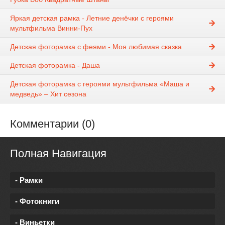
Яркая детская рамка - Летние денёчки с героями
мультфильма Винни-Пух
Детская фоторамка с феями - Моя любимая сказка
Детская фоторамка - Даша
Детская фоторамка с героями мультфильма «Маша и
медведь» – Хит сезона
Комментарии (0)
Полная Навигация
- Рамки
- Фотокниги
- Виньетки