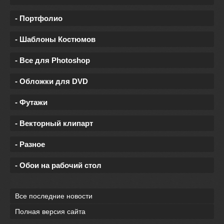
- Портфолио
- Шаблоны Костюмов
- Все для Photoshop
- Обложки для DVD
- Футажи
- Векторный клипарт
- Разное
- Обои на рабочий стол
Все последние новости
Полная версия сайта