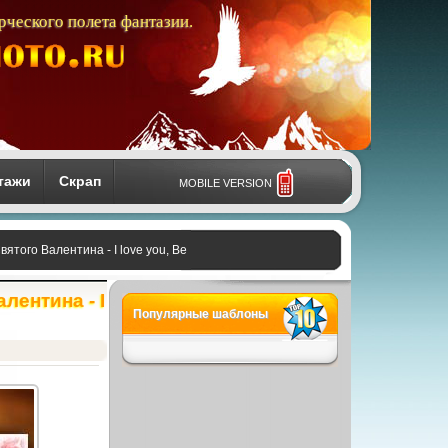
рческого полета фантазии.
тажи
Скрап
MOBILE VERSION
ятого Валентина - I love you, Be
лентина - I
Популярные шаблоны