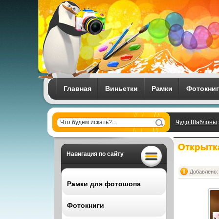
Главная
Виньетки
Рамки
Фотокни
Чудо Шаблоны
my Valentine
Открытка
Навигация по сайту
Добавлено: 
Рамки для фотошопа
Фотокниги
Все рамки