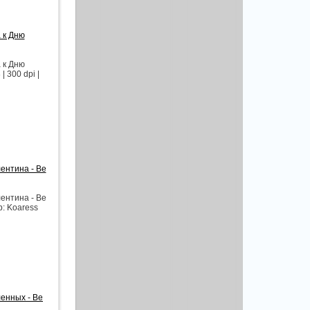
 к Дню
 к Дню
 300 dpi |
ентина - Be
ентина - Be
р: Koaress
енных - Be