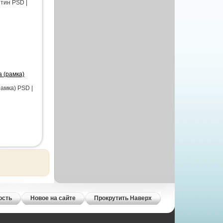
тин PSD |
 (рамка)
амка) PSD |
ость
Новое на сайте
Прокрутить Наверх