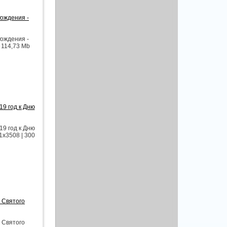
Рождения -
Рождения -
| 114,73 Mb
9 год к Дню
9 год к Дню
1x3508 | 300
 Святого
 Святого