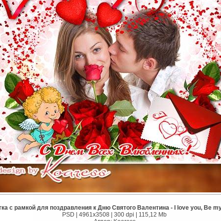
ка с рамкой для поздравления к Дню Святого Валентина - I love you, Be my
PSD | 4961x3508 | 300 dpi | 115,12 Mb