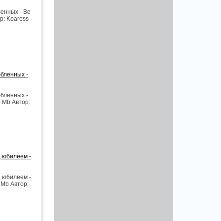
енных - Be
ор: Koaress
бленных -
бленных -
3 Mb Автор:
 юбилеем -
 юбилеем -
1 Mb Автор: