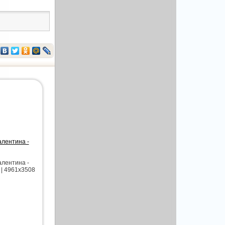
алентина -
алентина -
 | 4961x3508