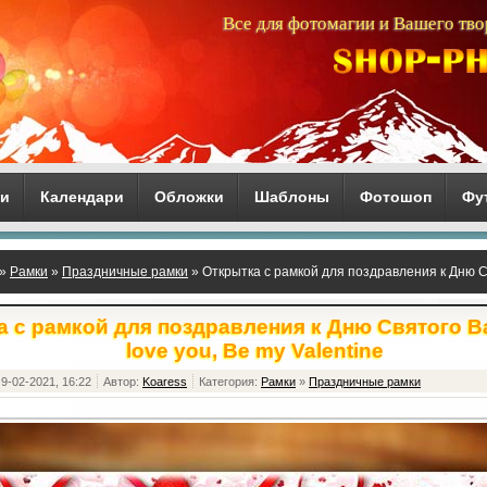
Все для фотомагии и Вашего тво
ги
Календари
Обложки
Шаблоны
Фотошоп
Фу
»
Рамки
»
Праздничные рамки
» Открытка с рамкой для поздравления к Дню Св
 с рамкой для поздравления к Дню Святого Ва
love you, Be my Valentine
9-02-2021, 16:22
Автор:
Koaress
Категория:
Рамки
»
Праздничные рамки