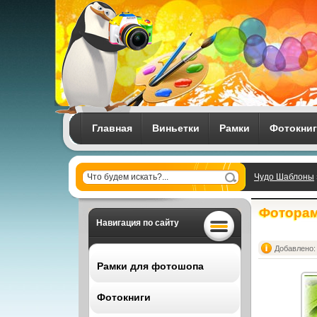
Главная
Виньетки
Рамки
Фотокни
Чудо Шаблоны
Фоторам
Навигация по сайту
Добавлено: 
Рамки для фотошопа
Фотокниги
Все рамки