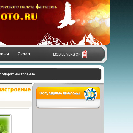
рческого полета фантазии.
тажи
Скрап
MOBILE VERSION
 подарят настроение
настроение
Популярные шаблоны