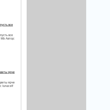
пусть все
пусть все
3 Mb Автор:
цветы ярче
цветы ярче
 lunar.elf