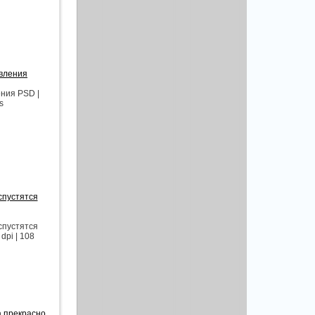
авления
ения PSD |
s
спустятся
спустятся
dpi | 108
а прекрасно,