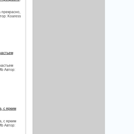
а прекрасно,
тор: Koaress
счастьем
счастьем
Mb Автор:
, с ярким
, с ярким
Mb Автор: