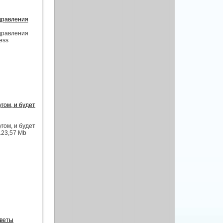
здравления
здравления
ess
гом, и будет
гом, и будет
123,57 Mb
цветы