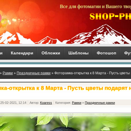
Все для фотомагии и Вашего тво
ги
Календари
Обложки
Шаблоны
Фотошоп
Фу
»
Рамки
»
Праздничные рамки
» Фоторамка-открытка к 8 Марта - Пусть цветы
ка-открытка к 8 Марта - Пусть цветы подарят 
25-02-2021, 12:14
Автор:
Koaress
Категория:
Рамки
»
Праздничные рамки