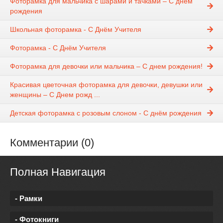
Фоторамка для мальчика с шарами и тачками – С днем
рождения
Школьная фоторамка - С Днём Учителя
Фоторамка - С Днём Учителя
Фоторамка для девочки или мальчика – С днем рождения!
Красивая цветочная фоторамка для девочки, девушки или
женщины – С Днем рожд ...
Детская фоторамка с розовым слоном - С днём рождения
Комментарии (0)
Полная Навигация
- Рамки
- Фотокниги