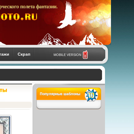
рческого полета фантазии.
тажи
Скрап
MOBILE VERSION
 ты
Популярные шаблоны