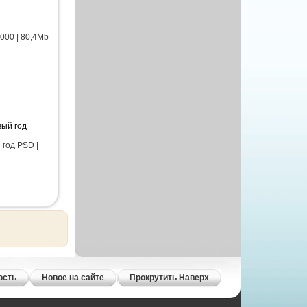
000 | 80,4Mb
вый год
год PSD |
ость
Новое на сайте
Прокрутить Наверх