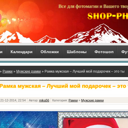
Все для фотомагии и Вашего тво
ги
Календари
Обложки
Шаблоны
Фотошоп
Фу
»
Рамки
»
Мужские рамки
» Рамка мужская – Лучший мой подарочек – это ты
Рамка мужская – Лучший мой подарочек – это
21-12-2014, 22:54
Автор:
mika56
Категория:
Рамки
»
Мужские рамки