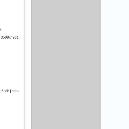
к
 3508x4961 |
,6 Mb | слои