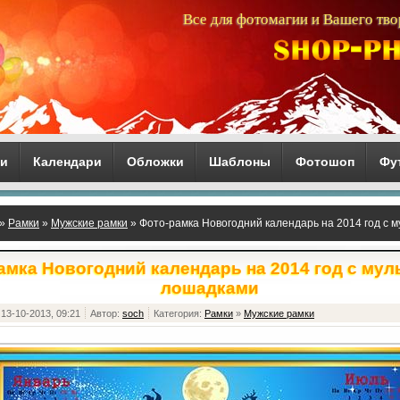
Все для фотомагии и Вашего тво
ги
Календари
Обложки
Шаблоны
Фотошоп
Фу
»
Рамки
»
Мужские рамки
» Фото-рамка Новогодний календарь на 2014 год с
амка Новогодний календарь на 2014 год с му
лошадками
13-10-2013, 09:21
Автор:
soch
Категория:
Рамки
»
Мужские рамки