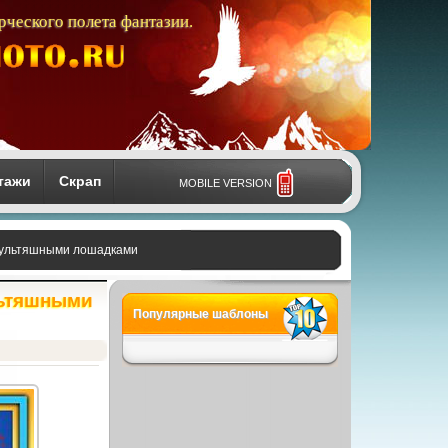
рческого полета фантазии.
тажи
Скрап
MOBILE VERSION
 мультяшными лошадками
льтяшными
Популярные шаблоны