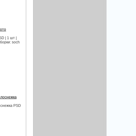
фото
 | 1 шт |
борки: soch
елоснежка
лоснежка PSD