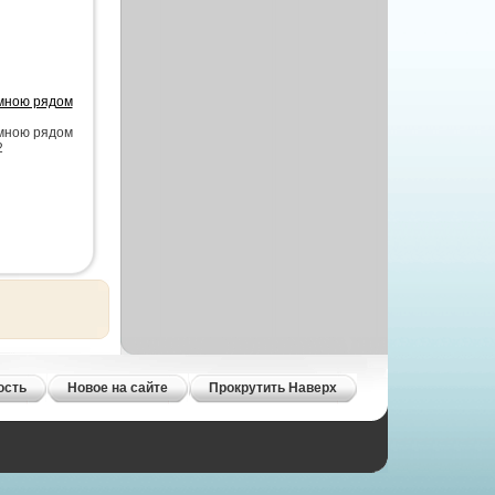
 мною рядом
 мною рядом
2
ость
Новое на сайте
Прокрутить Наверх