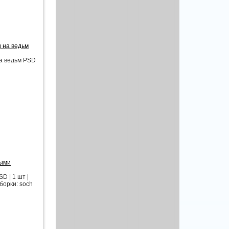
и на ведьм
на ведьм PSD
ными
 | 1 шт |
борки: soch