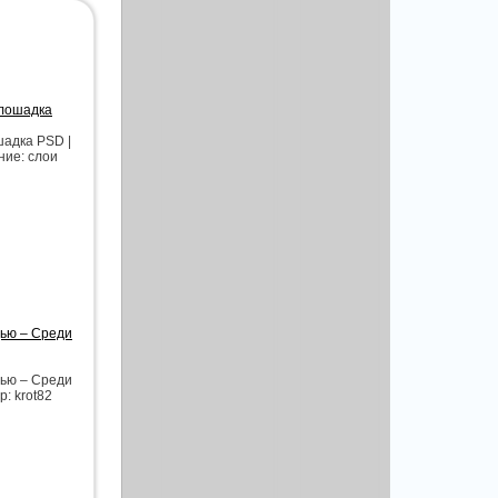
 лошадка
шадка PSD |
ние: слои
дью – Среди
дью – Среди
р: krot82