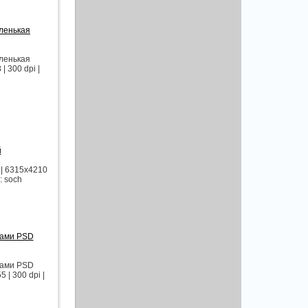
аленькая
аленькая
 300 dpi |
й
 | 6315x4210
: soch
ками PSD
ками PSD
| 300 dpi |