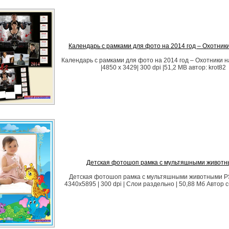
Календарь с рамками для фото на 2014 год – Охотник
Календарь с рамками для фото на 2014 год – Охотники 
|4850 x 3429| 300 dpi |51,2 MB автор: krot82
Детская фотошоп рамка с мультяшными живот
Детская фотошоп рамка с мультяшными животными PSD
4340x5895 | 300 dpi | Слои раздельно | 50,88 Мб Автор с