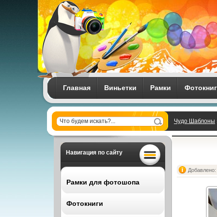
Главная
Виньетки
Рамки
Фотокни
Чудо Шаблоны
Навигация по сайту
Добавлено: 
Рамки для фотошопа
Фотокниги
Все рамки