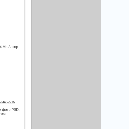
4 Mb Автор:
арых фото
х фото PSD,
ress