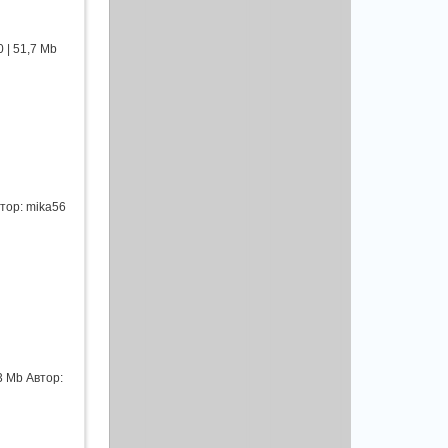
 | 51,7 Mb
тор: mika56
3 Mb Автор: