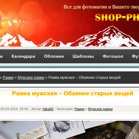
Все для фотомагии и Вашего тво
ги
Календари
Обложки
Шаблоны
Фотошоп
Фу
»
Рамки
»
Мужские рамки
» Рамка мужская – Обаяние старых вещей
Рамка мужская – Обаяние старых вещей
20-04-2014, 18:45
Автор:
mika56
Категория:
Рамки
»
Мужские рамки