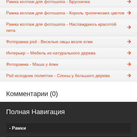
Рамка коллаж для фотошопа - Брусничка
Рамка коллаж для фотошопа - Король тропических цветов
Рамка коллаж для фотошопа - Наслаждаюсь красотой
лета
Фоторамка psd - Веселые овцы возле елки
Интерьер – Мебель из натурального дерева
Фоторамка - Маша у ёлки
Psd исходник полиптих - Слоны у большого дерева
Комментарии (0)
Полная Навигация
- Рамки