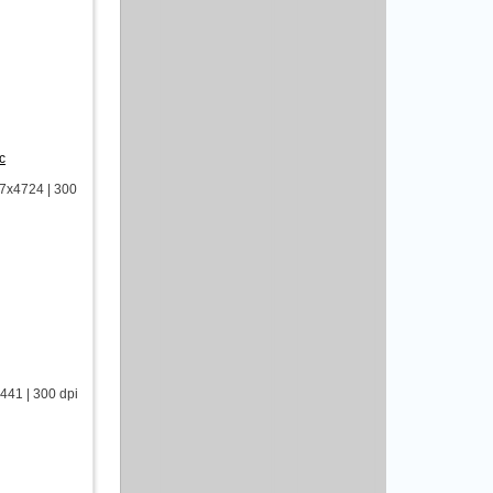
с
7x4724 | 300
41 | 300 dpi