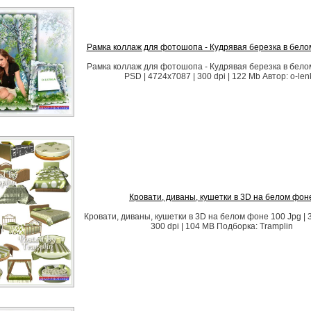
Рамка коллаж для фотошопа - Кудрявая березка в бел
Рамка коллаж для фотошопа - Кудрявая березка в бел
PSD | 4724x7087 | 300 dpi | 122 Mb Автор: o-len
Кровати, диваны, кушетки в 3D на белом фон
Кровати, диваны, кушетки в 3D на белом фоне 100 Jpg | 3
300 dpi | 104 MB Подборка: Tramplin