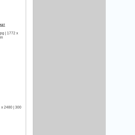
иат
g | 1772 x
in
x 2480 | 300