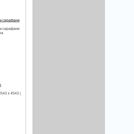
ом сарафане
ом сарафане
ka
е
543 x 4543 |