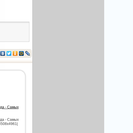
ода - Самых
ода - Самых
3508x4961|