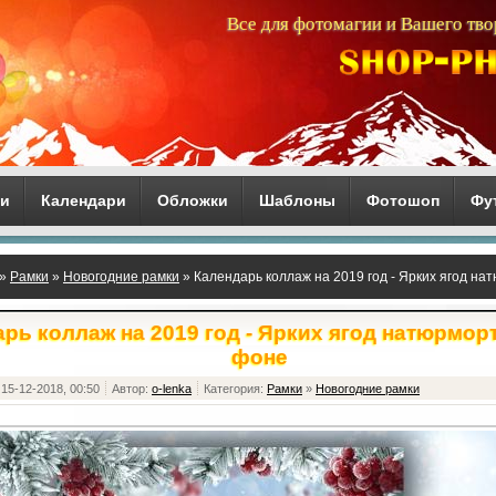
Все для фотомагии и Вашего тво
ги
Календари
Обложки
Шаблоны
Фотошоп
Фу
»
Рамки
»
Новогодние рамки
» Календарь коллаж на 2019 год - Ярких ягод н
рь коллаж на 2019 год - Ярких ягод натюрмор
фоне
15-12-2018, 00:50
Автор:
o-lenka
Категория:
Рамки
»
Новогодние рамки