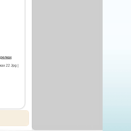
арелках
ах 22 Jpg |