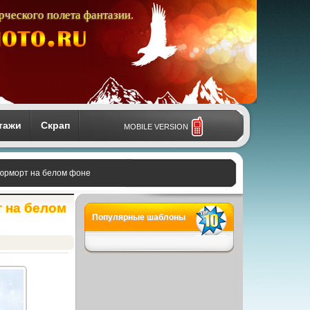
рческого полета фантазии.
тажи
Скрап
MOBILE VERSION
атюрморт на белом фоне
т на белом
Популярные шаблоны