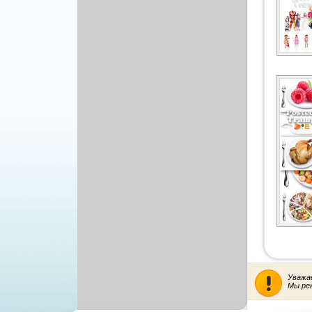
Уважа
Мы ре