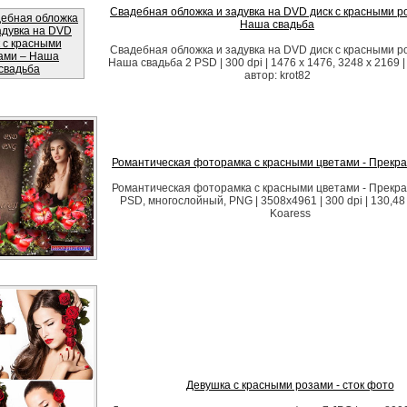
Свадебная обложка и задувка на DVD диск с красными р
Наша свадьба
Свадебная обложка и задувка на DVD диск с красными р
Наша свадьба 2 PSD | 300 dpi | 1476 x 1476, 3248 x 2169 
автор: krot82
Романтическая фоторамка с красными цветами - Прекр
Романтическая фоторамка с красными цветами - Прекр
PSD, многослойный, PNG | 3508x4961 | 300 dpi | 130,48
Koaress
Девушка с красными розами - сток фото