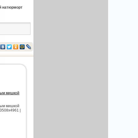
й натюрморт
ным мишкой
ным мишкой
3508x4961 |