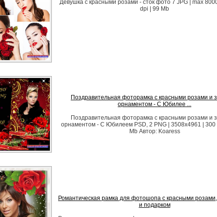
Девушка с красными розами - сток фото 7 JPG | max 800
dpi | 99 Mb
Поздравительная фоторамка с красными розами и 
орнаментом - С Юбилее ...
Поздравительная фоторамка с красными розами и 
орнаментом - С Юбилеем PSD, 2 PNG | 3508x4961 | 300 d
Mb Автор: Koaress
Романтическая рамка для фотошопа с красными розами,
и подарком