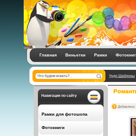
Главная
Виньетки
Рамки
Фотокни
Чудо Шаблоны
Осенний натю
Романт
Навигация по сайту
Добавлено: 
Рамки для фотошопа
Фотокниги
Все рамки