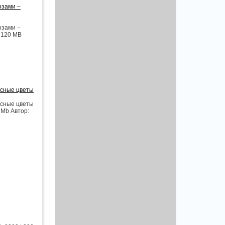
озами –
озами –
| 120 MB
асные цветы
асные цветы
 Mb Автор: