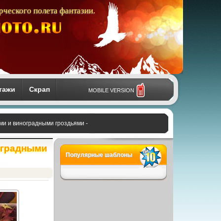
рческого полета фантазии.
тажи
Скрап
MOBILE VERSION
и и виноградными гроздьями -
оградными
Популярные шаблоны