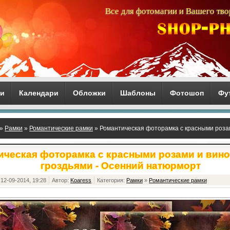
Все для фотомагии и Вашего тво
ги
Календари
Обложки
Шаблоны
Фотошоп
Фу
»
Рамки
»
Романтические рамки
» Романтическая фоторамка с красными розам
рморт
ическая фоторамка с красными розами и вин
гроздьями - Осенний натюрморт
12-09-2014, 19:28
Автор:
Koaress
Категория:
Рамки
»
Романтические рамки