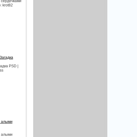
 сердечками
: krot82
Загадка
адка PSD |
ss
с алыми
с алыми