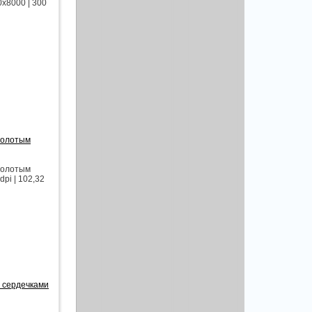
0x8000 | 300
золотым
золотым
pi | 102,32
 сердечками