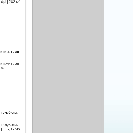
dpi | 282 мб
 и нежными
 и нежными
6 мб
 голубками -
 голубками -
 | 116,95 Mb