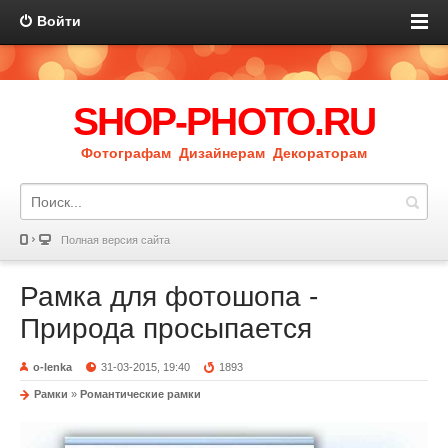
Войти
SHOP-PHOTO.RU
Фотографам Дизайнерам Декораторам
Полная версия сайта
Рамка для фотошопа -
Природа просыпается
o-lenka
31-03-2015, 19:40
1893
Рамки
»
Романтические рамки