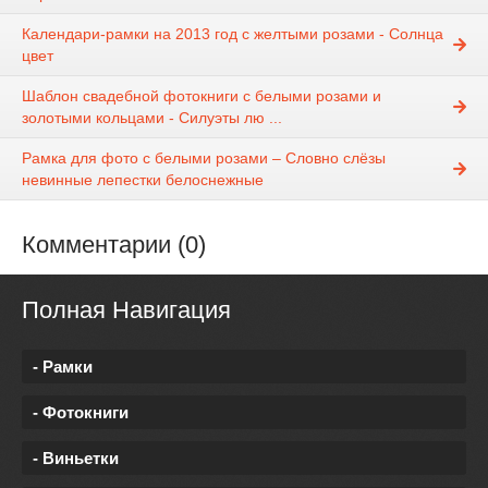
Календари-рамки на 2013 год с желтыми розами - Солнца
цвет
Шаблон свадебной фотокниги с белыми розами и
золотыми кольцами - Силуэты лю ...
Рамка для фото с белыми розами – Словно слёзы
невинные лепестки белоснежные
Комментарии (0)
Полная Навигация
- Рамки
- Фотокниги
- Виньетки