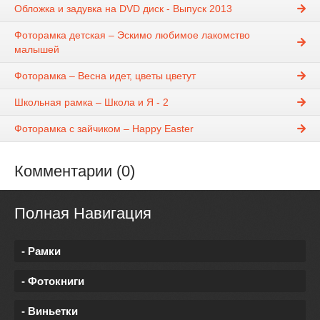
Обложка и задувка на DVD диск - Выпуск 2013
Фоторамка детская – Эскимо любимое лакомство
малышей
Фоторамка – Весна идет, цветы цветут
Школьная рамка – Школа и Я - 2
Фоторамка с зайчиком – Happy Easter
Комментарии (0)
Полная Навигация
- Рамки
- Фотокниги
- Виньетки