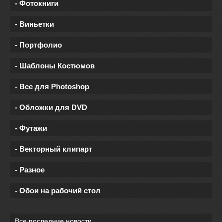
- Фотокниги
- Виньетки
- Портфолио
- Шаблоны Костюмов
- Все для Photoshop
- Обложки для DVD
- Футажи
- Векторный клипарт
- Разное
- Обои на рабочий стол
Все последние новости