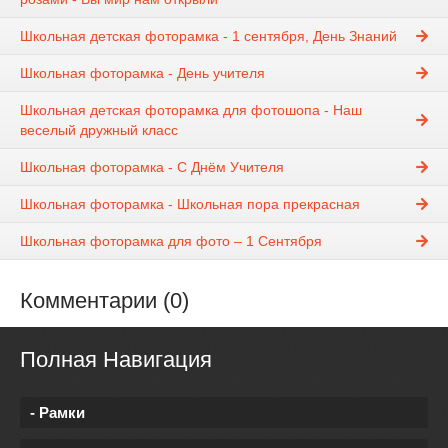
Школьная детская фоторамка - 1 сентября, День Знаний
Школьная фоторамка - День учителя
Школьная детская фоторамка для фотошопа - Наш
веселый дружный класс
Школьная фоторамка - С Днём Учителя
Школьная фоторамка - Школьная пора прекрасная
Школьная фоторамка для фото – 1 Сентября
Комментарии (0)
Полная Навигация
- Рамки