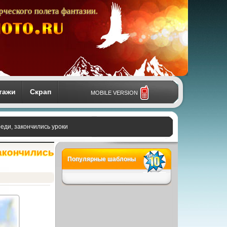
рческого полета фантазии.
тажи
Скрап
MOBILE VERSION
еди, закончились уроки
закончились
Популярные шаблоны