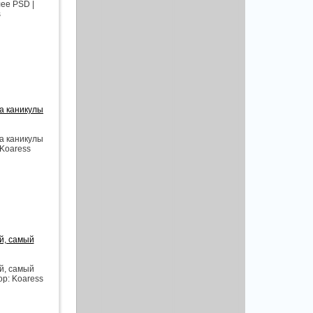
ее PSD |
s
на каникулы
на каникулы
 Koaress
й, самый
й, самый
ор: Koaress