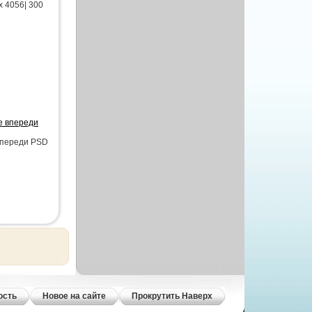
x 4056| 300
е впереди
 впереди PSD
ость
Новое на сайте
Прокрутить Наверх