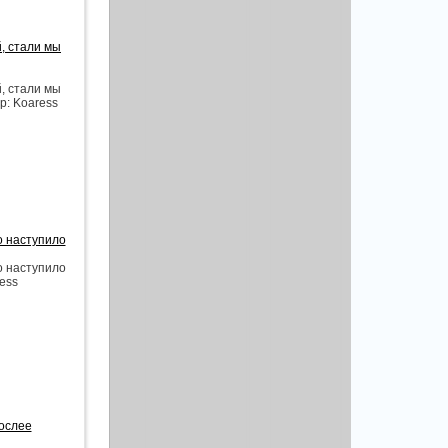
, стали мы
, стали мы
р: Koaress
о наступило
о наступило
ress
рослее