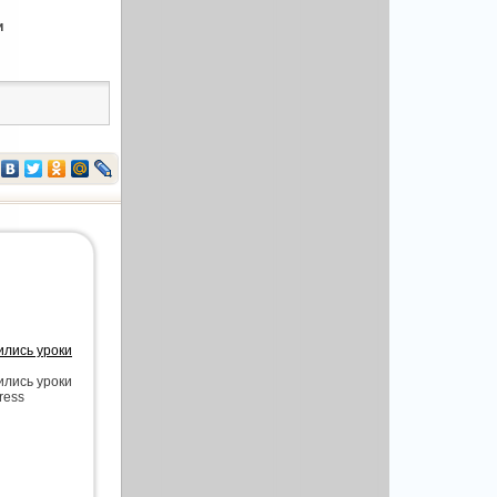
и
ились уроки
ились уроки
ress