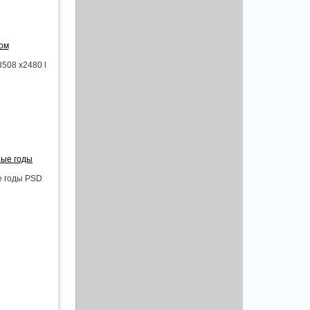
том
3508 x2480 l
ные годы
е годы PSD