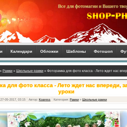
Все для фотомагии и Вашего тво
ги
Календари
Обложки
Шаблоны
Фотошоп
Фу
»
Рамки
»
Школьные рамки
» Фоторамка для фото класса - Лето ждет нас впер
а для фото класса - Лето ждет нас впереди, 
уроки
27-05-2017, 03:15
Автор:
Koaress
Категория:
Рамки
»
Школьные рамки