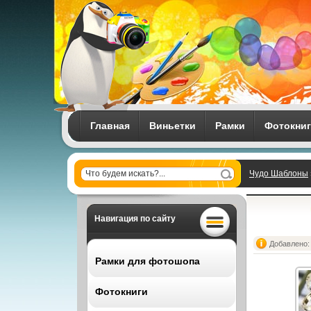
Главная
Виньетки
Рамки
Фотокни
Чудо Шаблоны
Навигация по сайту
Добавлено: 
Рамки для фотошопа
Фотокниги
Все рамки