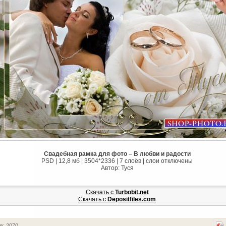
Свадебная рамка для фото – В любви и радости
PSD | 12,8 мб | 3504*2336 | 7 слоёв | слои отключены
Автор: Туся
Скачать с
Turbobit.net
Скачать с
Depositfiles.com
в: 2070