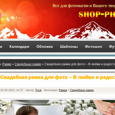
Все для фотомагии и Вашего тво
ги
Календари
Обложки
Шаблоны
Фотошоп
Фу
»
Рамки
»
Свадебные рамки
» Свадебная рамка для фото – В любви и радост
Свадебная рамка для фото – В любви и радос
15-05-2013, 14:37
Автор:
Туся
Категория:
Рамки
»
Свадебные рамки