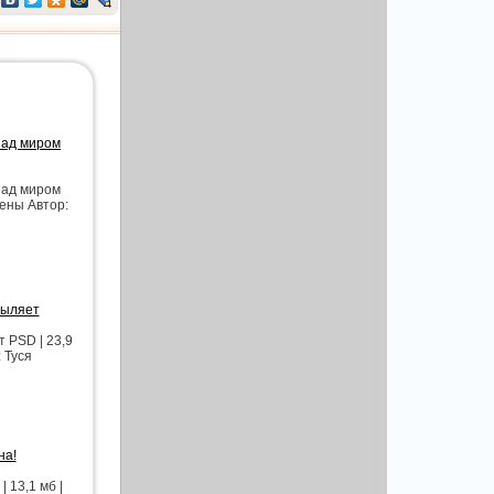
над миром
над миром
чены Автор:
рыляет
 PSD | 23,9
 Туся
на!
 13,1 мб |