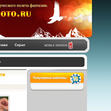
рческого полета фантазии.
тажи
Скрап
MOBILE VERSION
и
ти
Популярные шаблоны