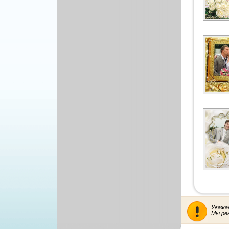
Рисованая графика
Уважа
Мы ре