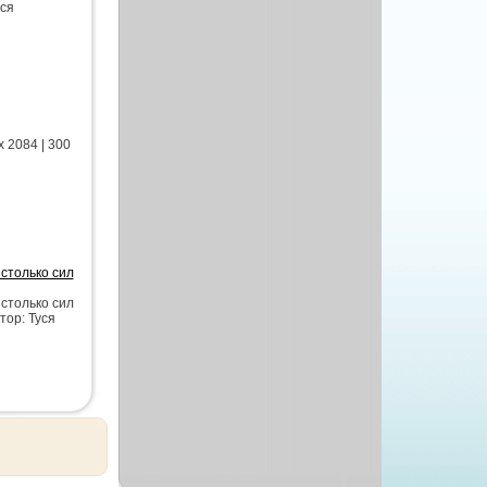
уся
 2084 | 300
столько сил
столько сил
тор: Туся