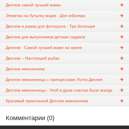
Диплом самой лучшей мамы
Этикетка на бутылку водки - Для юбиляра
Диплом и рамка для фотошопа - Три богатыря
Диплом для выпускников детских садиков
Диплом - Самой лучшей маме на земле
Диплом – Настоящий рыбак
Диплом именинника
Диплом именинницы с принцессами Уолта Диснея
Диплом именинницы - Чтоб в душе счастье было всегда
Красивый прикольный Диплом именинника
Комментарии (0)