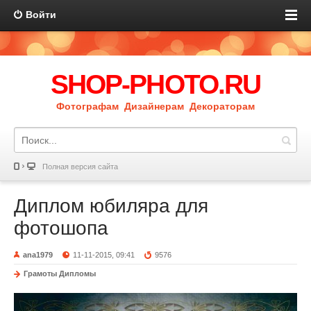
Войти
SHOP-PHOTO.RU
Фотографам Дизайнерам Декораторам
Полная версия сайта
Диплом юбиляра для
фотошопа
ana1979
11-11-2015, 09:41
9576
Грамоты Дипломы