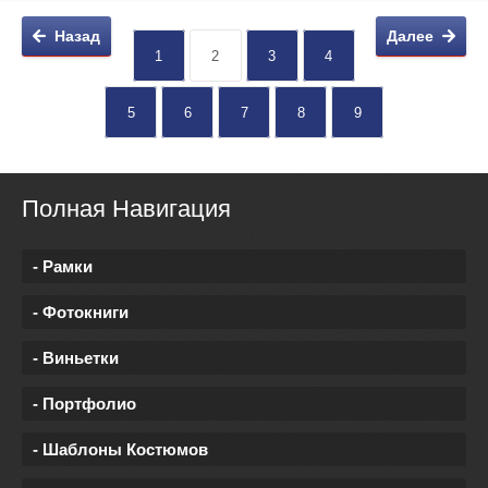
Назад
Далее
1
2
3
4
5
6
7
8
9
Полная Навигация
- Рамки
- Фотокниги
- Виньетки
- Портфолио
- Шаблоны Костюмов