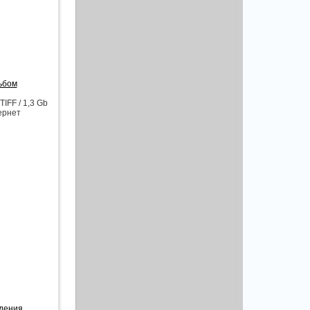
ьбом
IFF / 1,3 Gb
ернет
ждения