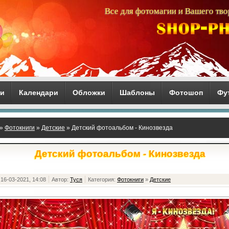
Все для фотомагии и Вашего тво
ги
Календари
Обложки
Шаблоны
Фотошоп
Фу
»
Фотокниги
»
Детские
» Детский фотоальбом - Кинозвезда
Детский фотоальбом - Кинозвезда
16-03-2021, 14:08
Автор:
Туся
Категория:
Фотокниги
»
Детские