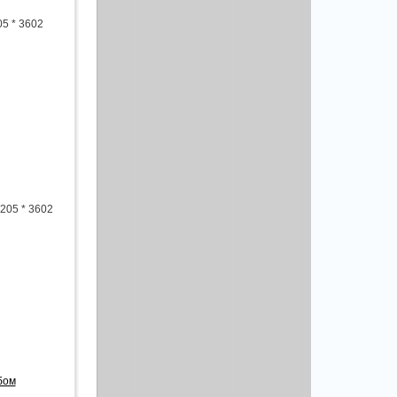
05 * 3602
205 * 3602
бом