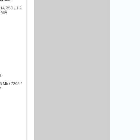
4 PSD / 1,2
 MIA
н
 Mb / 7205 *
т