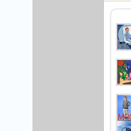
Праздничные
3D
Полиптихи
Бэкграунды и фоны
Новогодние
Абстракция
Уроки Фотошопа
Еда и напитки
Автомобили
Иконки и кнопки
Аниме
Красота и здоровье
Военные
Люди
Знаменитости
Образование
Игры
Объекты и вещи
Интерьер
Праздники и отдых
Искусство, кино
Культура, кино
Космос
Природа
Мультфильмы
Спорт
Праздники
Сборники
Животные
Другой вектор
Природа