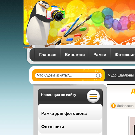
Главная
Виньетки
Рамки
Фотокни
Чудо Шаблоны
Д
Навигация по сайту
Добавлено: 
Рамки для фотошопа
Фотокниги
Все рамки