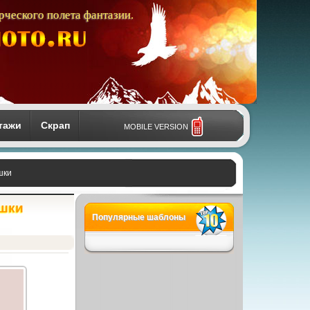
рческого полета фантазии.
тажи
Скрап
MOBILE VERSION
шки
ишки
Популярные шаблоны