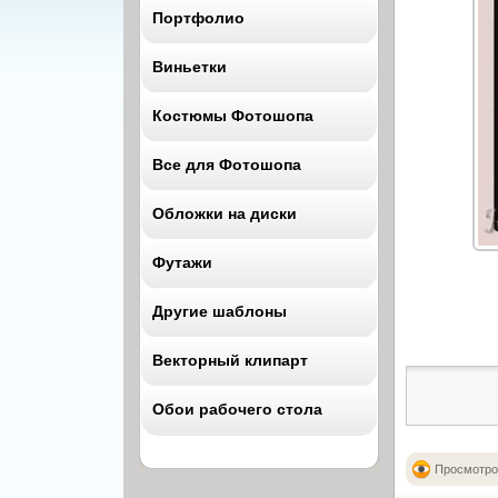
Портфолио
Женские рамки
Свадебные
Детские рамочки
Виньетки
Романтические
Все Портфолио
Мужские рамки
Детские
Костюмы Фотошопа
Школьные
Свадебные рамки
Все Виньетки
Школьные
Для Мальчика
Романтические
Все для Фотошопа
Детские
Праздничные
Все Костюмы
Для Девочки
Школьные рамки
Школьные
Обложки на диски
Мужские
Все Photoshop
Семейные рамки
Выпускные
Женские
Футажи
Градиенты
Праздничные
Все обложки
Детские
Кисти
Новогодние
Другие шаблоны
Свадебные
Групповые
Все Футажи
Стили
Детские
Векторный клипарт
Свадебные
Плагины
Календари
Школьные
Детские
Шрифты
Обои рабочего стола
Грамоты Дипломы
Выпускные
ВЕСЬ
Школьные
Экшены
Этикетки
Праздничные
Архитектура
Выпускные
ВСЕ
Просмотро
Растровый клипарт
Новогодние
Бизнес