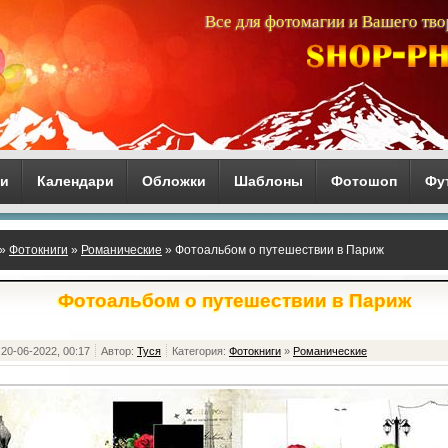
Все для фотомагии и Вашего тво
ги
Календари
Обложки
Шаблоны
Фотошоп
Фу
»
Фотокниги
»
Романические
» Фотоальбом о путешествии в Париж
Фотоальбом о путешествии в Париж
20-06-2022, 00:17
Автор:
Туся
Категория:
Фотокниги
»
Романические