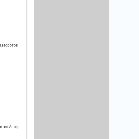
разворотов
отов Автор: