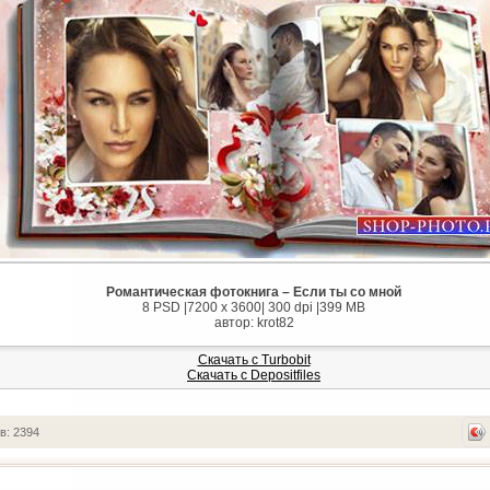
Романтическая фотокнига – Если ты со мной
8 PSD |7200 x 3600| 300 dpi |399 MB
автор: krot82
Скачать с Turbobit
Скачать с Depositfiles
в: 2394