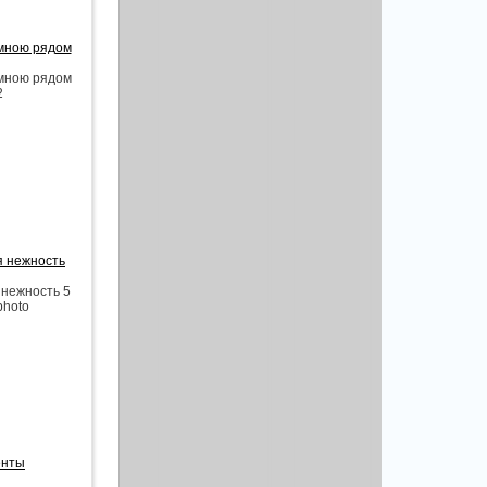
 мною рядом
 мною рядом
2
я нежность
 нежность 5
photo
енты