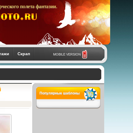
рческого полета фантазии.
тажи
Скрап
MOBILE VERSION
й
Популярные шаблоны