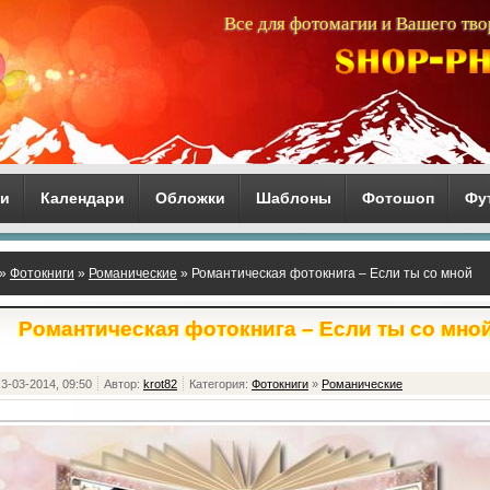
Все для фотомагии и Вашего тво
ги
Календари
Обложки
Шаблоны
Фотошоп
Фу
»
Фотокниги
»
Романические
» Романтическая фотокнига – Если ты со мной
Романтическая фотокнига – Если ты со мно
3-03-2014, 09:50
Автор:
krot82
Категория:
Фотокниги
»
Романические