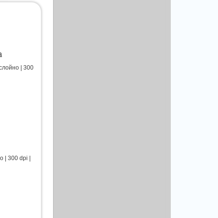
а
слойно | 300
| 300 dpi |