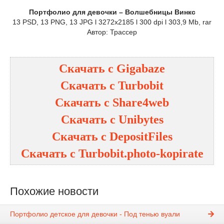
Портфолио для девочки – Волшебницы Винкс
13 PSD, 13 PNG, 13 JPG l 3272x2185 l 300 dpi l 303,9 Mb, rar
Автор: Трассер
Скачать с
Gigabaze
Скачать с
Turbobit
Скачать с
Share4web
Скачать с
Unibytes
Скачать с
DepositFiles
Скачать с
Turbobit.photo-kopirate
Похожие новости
Портфолио детское для девочки - Под тенью вуали