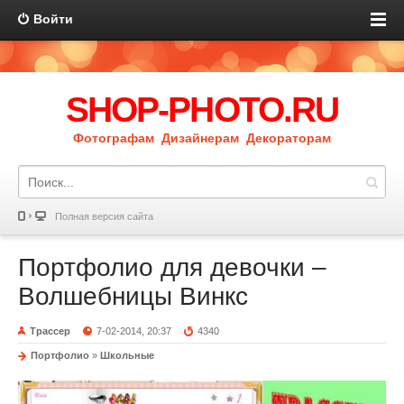
Войти
SHOP-PHOTO.RU
Фотографам Дизайнерам Декораторам
Полная версия сайта
Портфолио для девочки –
Волшебницы Винкс
Трассер
7-02-2014, 20:37
4340
Портфолио
»
Школьные