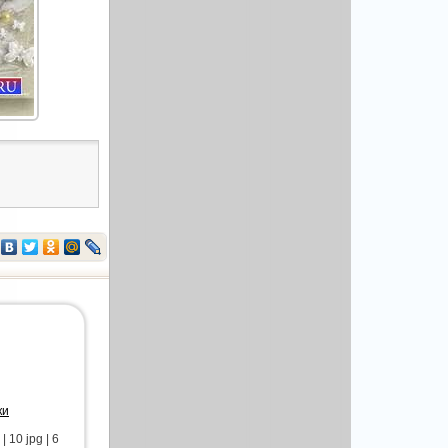
ки
10 jpg | 6