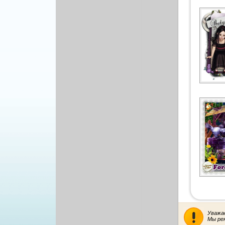
Уважа
Мы ре