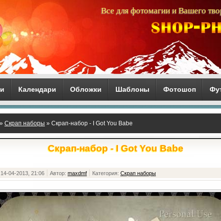
Все для фотомагии и Вашего тво
ги
Календари
Обложки
Шаблоны
Фотошоп
Фу
»
Скрап наборы
» Скрап-набор - I Got You Babe
Скрап-набор - I Got You Babe
14-04-2013, 21:06
Автор:
maxdmf
Категория:
Скрап наборы