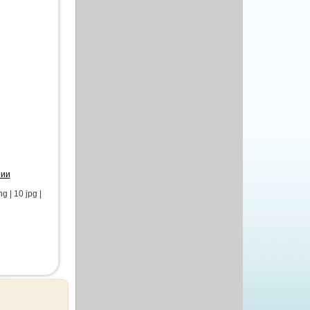
рии
 | 10 jpg |