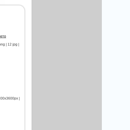
лето
 | 12 jpg |
600x3600px |