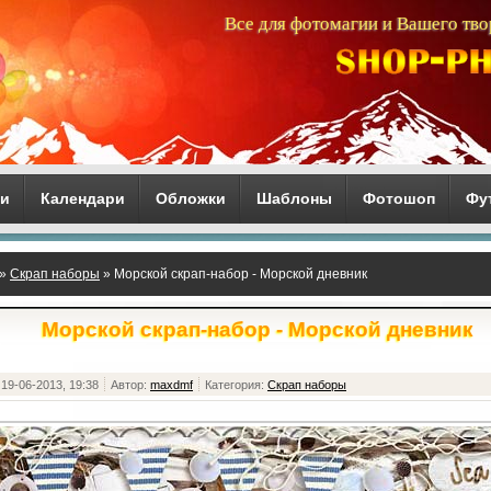
Все для фотомагии и Вашего тво
ги
Календари
Обложки
Шаблоны
Фотошоп
Фу
»
Скрап наборы
» Морской скрап-набор - Морской дневник
Морской скрап-набор - Морской дневник
19-06-2013, 19:38
Автор:
maxdmf
Категория:
Скрап наборы