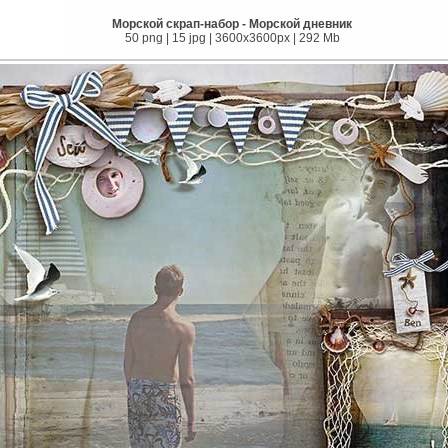
Морской скрап-набор - Морской дневник
50 png | 15 jpg | 3600x3600px | 292 Mb