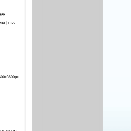
еан
g | 7 jpg |
600x3600px |