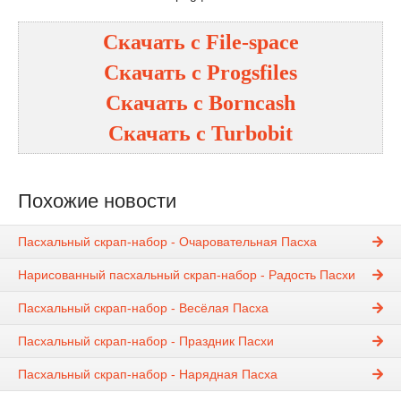
Скачать с
File-space
Скачать с
Progsfiles
Скачать с
Borncash
Скачать с
Turbobit
Похожие новости
Пасхальный скрап-набор - Очаровательная Пасха
Нарисованный пасхальный скрап-набор - Радость Пасхи
Пасхальный скрап-набор - Весёлая Пасха
Пасхальный скрап-набор - Праздник Пасхи
Пасхальный скрап-набор - Нарядная Пасха