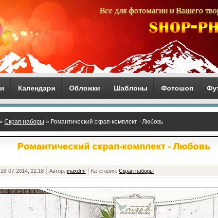
Все для фотомагии и Вашего тво
ги
Календари
Обложки
Шаблоны
Фотошоп
Фу
»
Скрап наборы
» Романтический скрап-комплект - Любовь
Романтический скрап-комплект - Любовь
16-07-2014, 22:18
Автор:
maxdmf
Категория:
Скрап наборы