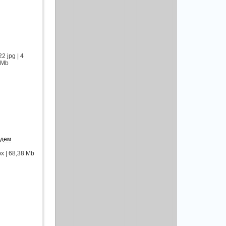
2 jpg | 4
 Mb
ждем
px | 68,38 Mb