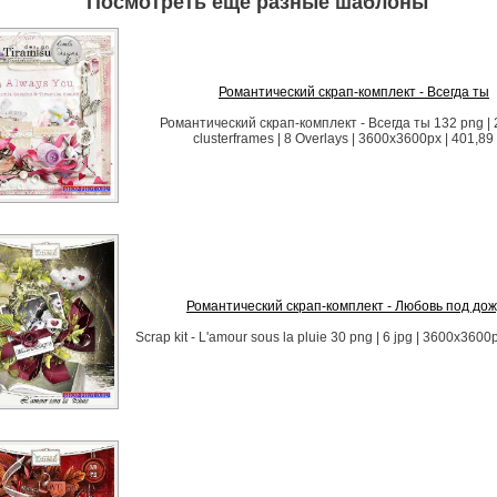
Посмотреть ещё разные шаблоны
Романтический скрап-комплект - Всегда ты
Романтический скрап-комплект - Всегда ты 132 png | 2
clusterframes | 8 Overlays | 3600x3600px | 401,89
Романтический скрап-комплект - Любовь под до
Scrap kit - L'amour sous la pluie 30 png | 6 jpg | 3600x3600