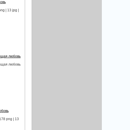
бовь
 | 13 jpg |
оящая любовь
оящая любовь
юбовь
78 png | 13