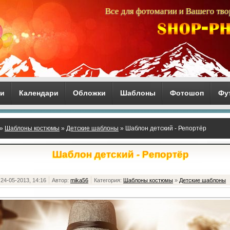
Все для фотомагии и Вашего тво
ги
Календари
Обложки
Шаблоны
Фотошоп
Фу
»
Шаблоны костюмы
»
Детские шаблоны
» Шаблон детский - Репортёр
Шаблон детский - Репортёр
24-05-2013, 14:16
Автор:
mika56
Категория:
Шаблоны костюмы
»
Детские шаблоны