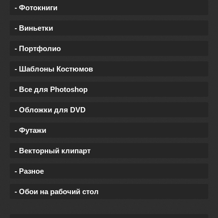
- Фотокниги
- Виньетки
- Портфолио
- Шаблоны Костюмов
- Все для Photoshop
- Обложки для DVD
- Футажи
- Векторный клипарт
- Разное
- Обои на рабочий стол