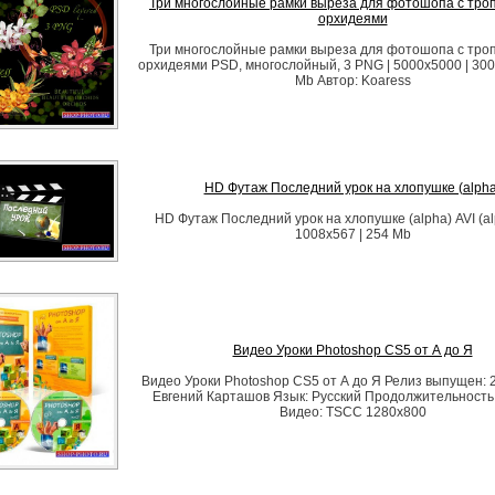
Три многослойные рамки выреза для фотошопа с тро
орхидеями
Три многослойные рамки выреза для фотошопа с тро
орхидеями PSD, многослойный, 3 PNG | 5000x5000 | 300 d
Mb Автор: Koaress
HD Футаж Последний урок на хлопушке (alpha
HD Футаж Последний урок на хлопушке (alpha) AVI (al
1008х567 | 254 Mb
Видео Уроки Photoshop CS5 от А до Я
Видео Уроки Photoshop CS5 от А до Я Релиз выпущен: 
Евгений Карташов Язык: Русский Продолжительность:
Видео: TSCC 1280x800