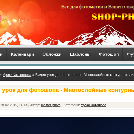
Все для фотомагии и Вашего тво
ги
Календари
Обложки
Шаблоны
Фотошоп
Фу
»
Уроки Фотошопа
» Видео урок для фотошопа - Многослойные контурные ли
 урок для фотошопа - Многослойные контурн
28-02-2015, 14:13
Автор:
master-photo
Категория:
Уроки Фотошопа