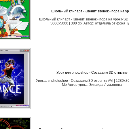
Школьный клипарт - Звенит звонок - пора на ур
Школьный клипарт - Звенит звонок - пора на урок PSD |
5000х5000 | 300 dpi Автор: отделила от фона Т
Урок для photoshop - Создадим 3D отрытку
Урок для photoshop - Создадим 3D отрытку AVI | 1280x800
Mb Автор урока: Зинаида Лукъянова