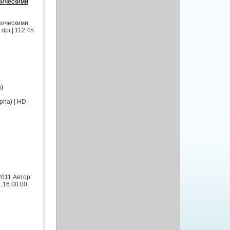
пическими
пическими
pi | 112.45
)
pha) | HD
2011 Автор:
 16:00:00