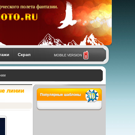
рческого полета фантазии.
тажи
Скрап
MOBILE VERSION
нии
ые линии
Популярные шаблоны