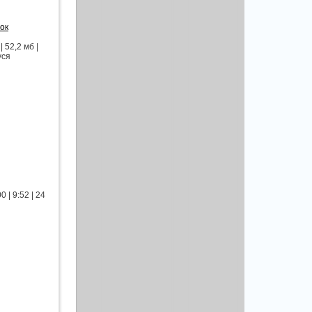
ок
 52,2 мб |
уся
 | 9:52 | 24