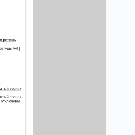
я ретушь
етушь AVI |
чатый звонок
чатый звонок
ои отключены