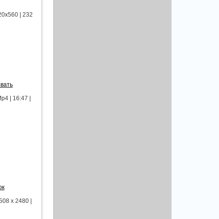
20x560 | 232
вать
 | 16:47 |
ок
08 x 2480 |