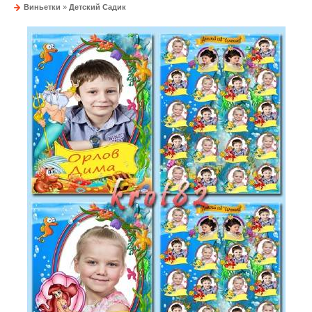
Виньетки
»
Детский Садик