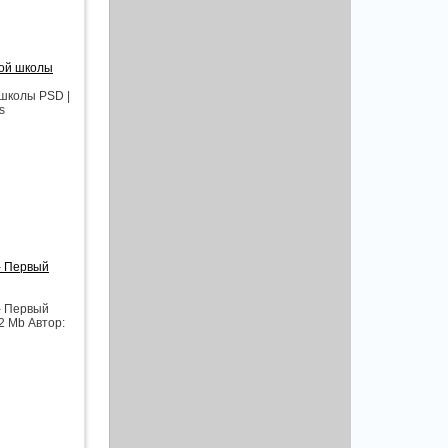
ной школы
 школы PSD |
s
- Первый
- Первый
2 Mb Автор: