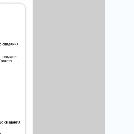
о свидания,
о свидания,
Koaress
До свидания,