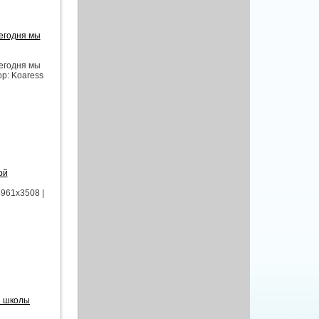
егодня мы
егодня мы
ор: Koaress
ой
961x3508 |
й школы