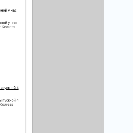
кной у нас
кной у нас
: Koaress
ыпускной 4
ыпускной 4
 Koaress