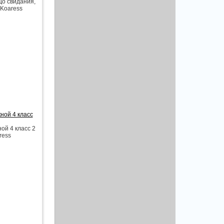
До свидания,
 Koaress
ной 4 класс
ой 4 класс 2
ress