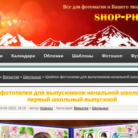
Все для фотомагии и Вашего тво
ги
Календари
Обложки
Шаблоны
Фотошоп
Фу
»
Виньетки
»
Школьные
» Шаблон фотопапки для выпускников начальной шко
фотопапки для выпускников начальной школы
первый школьный выпускной
8-05-2023, 18:18
Автор:
Koaress
Категория:
Виньетки
»
Школьные