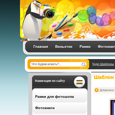
Главная
Виньетки
Рамки
Фотокни
Чудо Шаблоны
выпускной
Шаблон 
Навигация по сайту
Добавлено: 
Рамки для фотошопа
Фотокниги
Все рамки