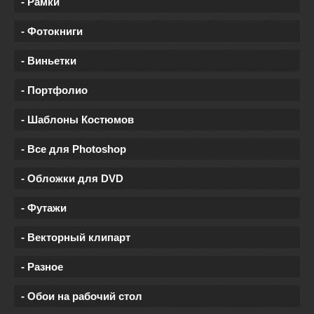
- Рамки
- Фотокниги
- Виньетки
- Портфолио
- Шаблоны Костюмов
- Все для Photoshop
- Обложки для DVD
- Футажи
- Векторный клипарт
- Разное
- Обои на рабочий стол