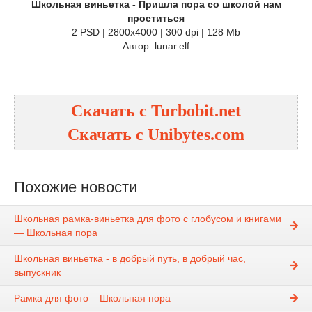
Школьная виньетка - Пришла пора со школой нам
проститься
2 PSD | 2800x4000 | 300 dpi | 128 Мb
Автор: lunar.elf
Скачать с Turbobit.net
Скачать с Unibytes.com
Похожие новости
Школьная рамка-виньетка для фото с глобусом и книгами
— Школьная пора
Школьная виньетка - в добрый путь, в добрый час,
выпускник
Рамка для фото – Школьная пора