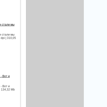
и стали мы
и стали мы
dpi | 310,05
- Вот и
- Вот и
| 134,32 Mb