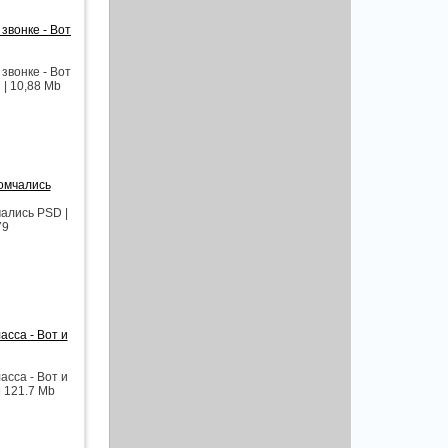
звонке - Вот
звонке - Вот
 | 10,88 Mb
омчались
ались PSD |
79
сса - Вот и
сса - Вот и
| 121.7 Mb