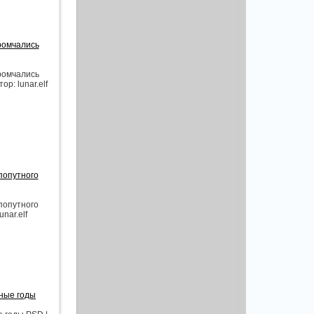
промчались
промчались
р: lunar.elf
попутного
попутного
nar.elf
ьные годы