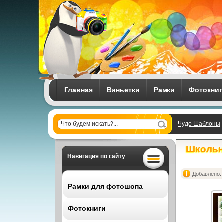
Главная
Виньетки
Рамки
Фотокни
Чудо Шаблоны
Школьн
Навигация по сайту
Добавлено: 
Рамки для фотошопа
Фотокниги
Все рамки