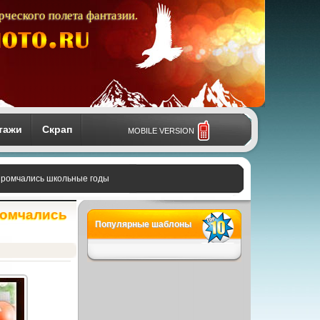
рческого полета фантазии.
тажи
Скрап
MOBILE VERSION
 промчались школьные годы
ромчались
Популярные шаблоны