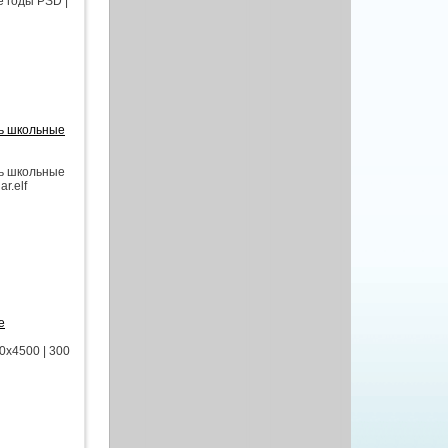
е годы PSD |
сь школьные
сь школьные
r.elf
е
0x4500 | 300