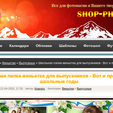
Все для фотомагии и Вашего тво
ги
Календари
Обложки
Шаблоны
Фотошоп
Фу
»
Виньетки
»
Выпускные
» Школьная папка-виньетка для выпускников - Вот и
ая папка-виньетка для выпускников - Вот и п
школьные годы
21-04-2020, 17:35
Автор:
Koaress
Категория:
Виньетки
»
Выпускные