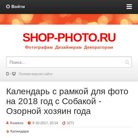
Войти
SHOP-PHOTO.RU
Фотографам Дизайнерам Декораторам
Полная версия сайта
Календарь с рамкой для фото
на 2018 год с Собакой -
Озорной хозяин года
Koaress
9-10-2017, 20:14
3271
Календари