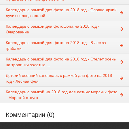
Календарь с рамкой для фото на 2018 год - Словно яркий
лучик солнца теплой ...
Календарь с рамкой для фотошопа на 2018 год -
Очарование
Календарь с рамкой для фото на 2018 год - В лес за
грибами
Календарь с рамкой для фото на 2018 год - Стелет осень
на тропинки золотые ...
Детский осенний календарь с рамкой для фото на 2018
год - Лесная фея
Календарь с рамкой на 2018 год для летних морских фото
- Морской отпуск
Комментарии (0)