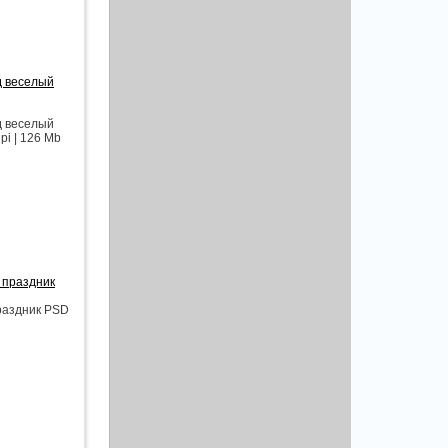
д веселый
д веселый
pi | 126 Mb
 праздник
праздник PSD