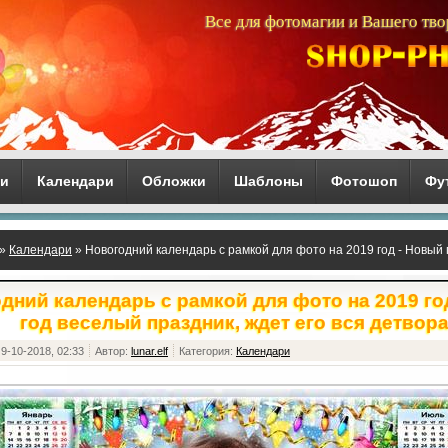
Все для фотомагии и Вашего тво
ги
Календари
Обложки
Шаблоны
Фотошоп
Фу
»
Календари
» Новогодний календарь с рамкой для фото на 2019 год - Новый 
дний календарь с рамкой для фото на 2019 го
год веселый праздник, ждет его вся детвор
9-10-2018, 02:33
Автор:
lunar.elf
Категория:
Календари