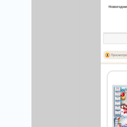
Праздничные
3D
Полиптихи
Новогодний
Бэкграунды и фоны
Новогодние
Абстракция
Уроки Фотошопа
Еда и напитки
Автомобили
Иконки и кнопки
Аниме
Красота и здоровье
Военные
Люди
Знаменитости
Образование
Просмотро
Игры
Объекты и вещи
Интерьер
Праздники и отдых
Искусство, кино
Культура, кино
Космос
Природа
Мультфильмы
Спорт
Праздники
Сборники
Животные
Другой вектор
Природа