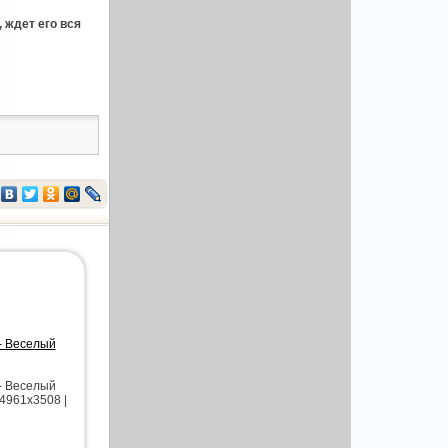
 ждет его вся
 - Веселый
 - Веселый
4961х3508 |