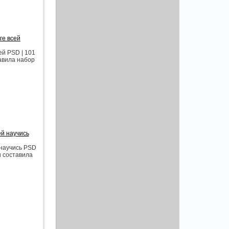
ге всей
ей PSD | 101
тавила набор
ей научись
 научись PSD
и составила