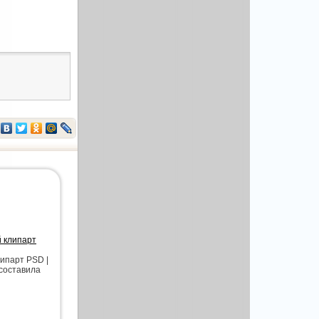
й клипарт
липарт PSD |
 составила