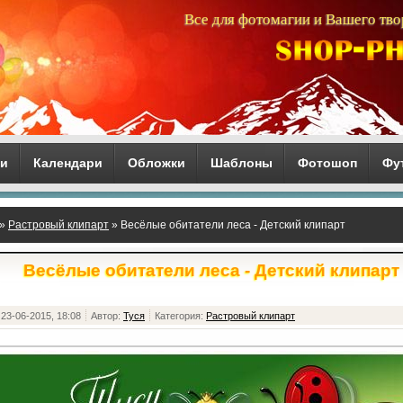
Все для фотомагии и Вашего тво
ги
Календари
Обложки
Шаблоны
Фотошоп
Фу
»
Растровый клипарт
» Весёлые обитатели леса - Детский клипарт
Весёлые обитатели леса - Детский клипарт
23-06-2015, 18:08
Автор:
Туся
Категория:
Растровый клипарт