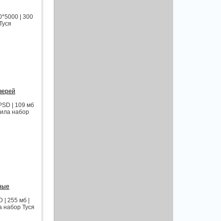
0*5000 | 300
Туся
зверей
PSD | 109 мб
вила набор
вные
| 255 мб |
а набор Туся