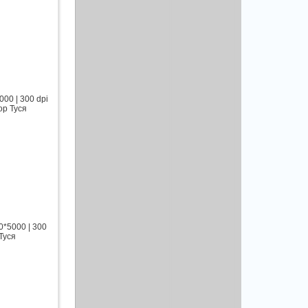
00 | 300 dpi
ор Туся
0*5000 | 300
Туся