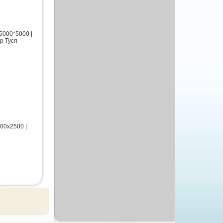
5000*5000 |
р Туся
00х2500 |