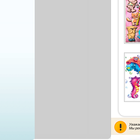
Уважа
Мы ре