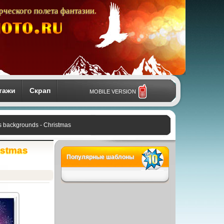
рческого полета фантазии.
тажи
Скрап
MOBILE VERSION
 backgrounds - Christmas
istmas
Популярные шаблоны