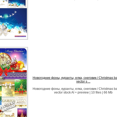
Новогодние фоны, куранты, елка, снеговик / Christmas b
vector s ...
Новогодние фоны, куранты, елка, снеговик / Christmas b
vector stock AI + preview | 10 files | 66 Mb