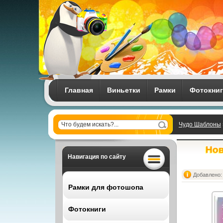
Главная
Виньетки
Рамки
Фотокни
Чудо Шаблоны
composition
Нов
Навигация по сайту
Добавлено: 
Рамки для фотошопа
Фотокниги
Все рамки