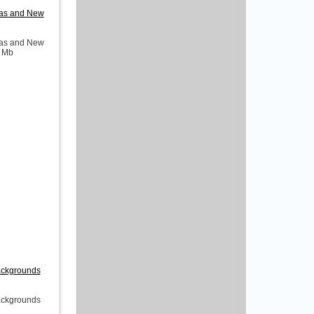
mas and New
mas and New
0 Mb
ackgrounds
ackgrounds