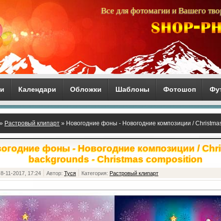
Все для фотомагии и Вашего тво
ги
Календари
Обложки
Шаблоны
Фотошоп
Фу
»
Растровый клипарт
» Новогодние фоны - Новогодние композиции / Christmas
огодние фоны - Новогодние композиции / Chr
backgrounds - Christmas composition
8-11-2017, 17:24
Автор:
Туся
Категория:
Растровый клипарт