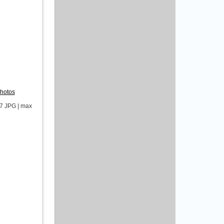
photos
7 JPG | max