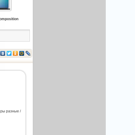
omposition
еры разные /