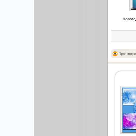
Рисованая графика
Новогод
Просмотро