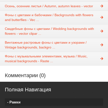
Осень, осенние листья / Autumn, autumn leaves - vector
Фоны с цветами и бабочками / Backgrounds with flowers
and butterflies - Vec ...
Свадебные фоны с цветами / Wedding backgrounds with
flowers - vector clipar ...
Винтажные растровые фоны с цветами и узорами /
Vintage backgrounds, backgro ...
Фоны с музыкальными элементами, музыка / Music,
musical backgrounds - Raste ...
Комментарии (0)
Полная Навигация
- Рамки