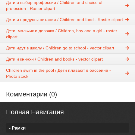
Дети и выбор профессии / Children and choice of
profession - Raster clipart
Дети и продукты питания / Children and food - Raster clipart
Дети, мальчик и девочка / Children, boy and a girl - raster
clipart
Дети идут в школу / Children go to school - vector clipart
Дети и книжки / Children and books - vector clipart
Children swim in the pool / Дети плавают в бассейне -
Photo stock
Комментарии (0)
Полная Навигация
- Рамки