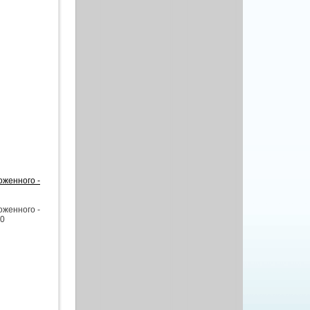
оженного -
оженного -
00