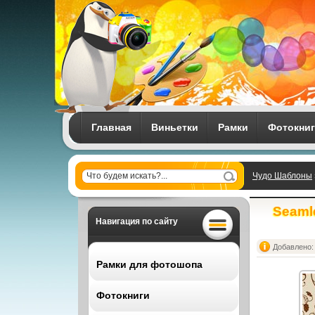
Главная
Виньетки
Рамки
Фотокни
Чудо Шаблоны
виноградом
Seamle
Навигация по сайту
Добавлено: 
Рамки для фотошопа
Фотокниги
Все рамки