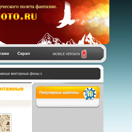
рческого полета фантазии.
тажи
Скрап
MOBILE VERSION
нтажные векторные фоны с
Винтажные
Популярные шаблоны