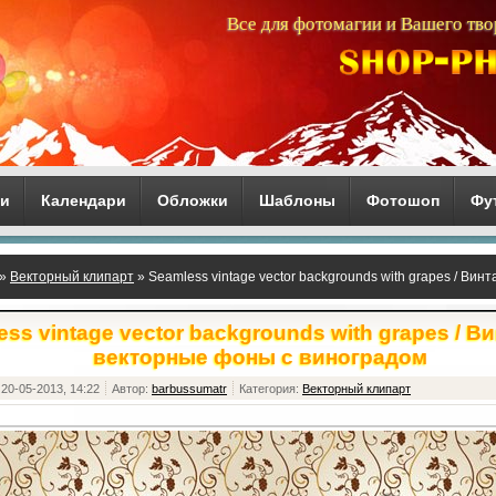
Все для фотомагии и Вашего тво
ги
Календари
Обложки
Шаблоны
Фотошоп
Фу
»
Векторный клипарт
» Seamless vintage vector backgrounds with grapes / Ви
ss vintage vector backgrounds with grapes / 
векторные фоны с виноградом
20-05-2013, 14:22
Автор:
barbussumatr
Категория:
Векторный клипарт