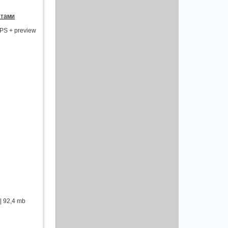
нтами
S + preview
| 92,4 mb