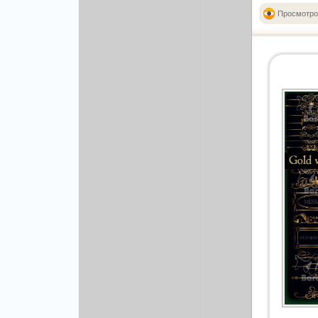
Рисованая графика
Просмотро