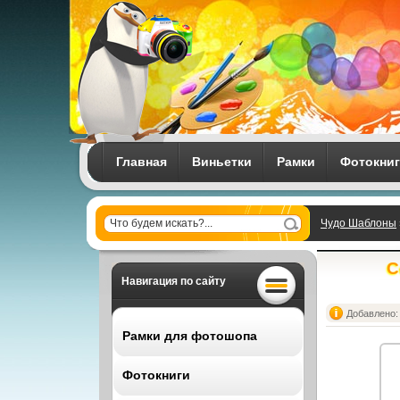
Главная
Виньетки
Рамки
Фотокни
Чудо Шаблоны
C
Навигация по сайту
Добавлено: 
Рамки для фотошопа
Фотокниги
Все рамки