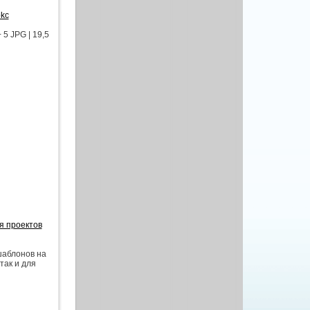
okc
 5 JPG | 19,5
ия проектов
аблонов на
так и для