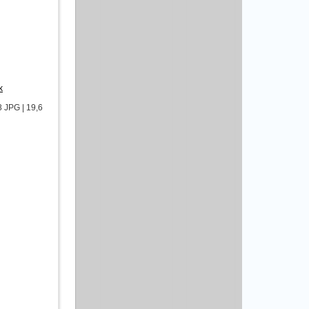
k
8 JPG | 19,6