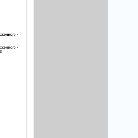
оженного -
оженного -
00