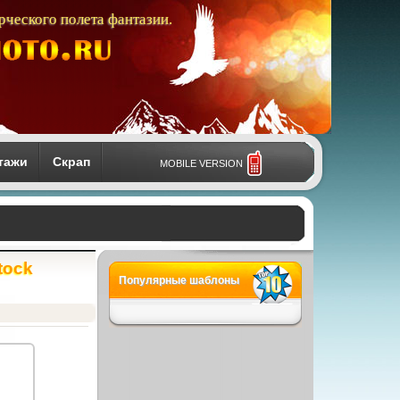
рческого полета фантазии.
тажи
Скрап
MOBILE VERSION
stock
Популярные шаблоны