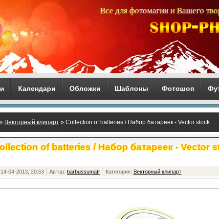
Все для фотомагии и Вашего тво
ги
Календари
Обложки
Шаблоны
Фотошоп
Фу
»
Векторный клипарт
» Collection of batteries / Набор батареек - Vector stock
ollection of batteries / Набор батареек - Vector 
14-04-2013, 20:53
Автор:
barbussumatr
Категория:
Векторный клипарт